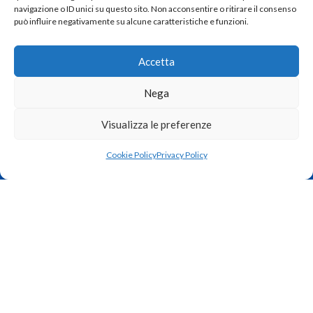
navigazione o ID unici su questo sito. Non acconsentire o ritirare il consenso
Purificazione dell’Aria
può influire negativamente su alcune caratteristiche e funzioni.
Antincendio
Accetta
Antifurto
Nega
LINK UTILI
Visualizza le preferenze
Azienda
Cookie Policy
Privacy Policy
Contatti
Privacy Policy
Cookie Policy
Zamunaro Daniele P.iva 02311040246 Strada del Tormeno, 103 – 36100 Vicenza
IDEAL
2023 CREATED BY
Marketing