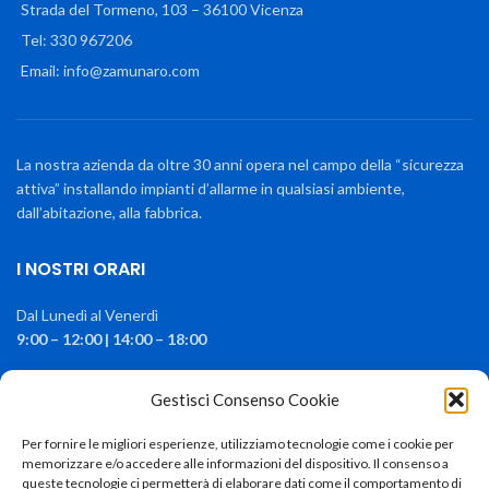
Strada del Tormeno, 103 – 36100 Vicenza
Tel: 330 967206
Email: info@zamunaro.com
La nostra azienda da oltre 30 anni opera nel campo della “sicurezza
attiva” installando impianti d’allarme in qualsiasi ambiente,
dall’abitazione, alla fabbrica.
I NOSTRI ORARI
Dal Lunedì al Venerdì
9:00 – 12:00 | 14:00 – 18:00
Sabato e Domenica
CHIUSO
Gestisci Consenso Cookie
I NOSTRI SERVIZI
Per fornire le migliori esperienze, utilizziamo tecnologie come i cookie per
memorizzare e/o accedere alle informazioni del dispositivo. Il consenso a
queste tecnologie ci permetterà di elaborare dati come il comportamento di
TVCC