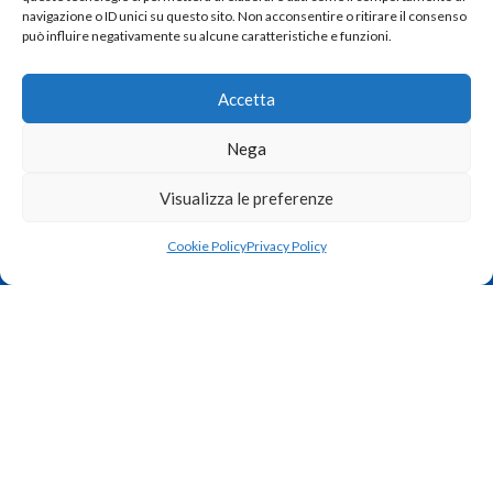
navigazione o ID unici su questo sito. Non acconsentire o ritirare il consenso
può influire negativamente su alcune caratteristiche e funzioni.
Accetta
Nega
Strada del Tormeno, 103 – 36100 Vicenza
Visualizza le preferenze
Tel: 330 967206
Cookie Policy
Privacy Policy
Email: info@zamunaro.com
La nostra azienda da oltre 30 anni opera nel campo della “sicurezza
attiva” installando impianti d’allarme in qualsiasi ambiente,
dall’abitazione, alla fabbrica.
I NOSTRI ORARI