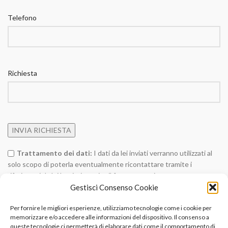
Telefono
Richiesta
Trattamento dei dati:
I dati da lei inviati verranno utilizzati al
solo scopo di poterla eventualmente ricontattare tramite i
riferimenti da lei lasciati tramite il form contatti messo a
disposizione sul sito, e per evadere eventuali sue richieste
Gestisci Consenso Cookie
contenute nel messaggio.
(Privacy Policy)
Per fornire le migliori esperienze, utilizziamo tecnologie come i cookie per
memorizzare e/o accedere alle informazioni del dispositivo. Il consenso a
Alternative:
queste tecnologie ci permetterà di elaborare dati come il comportamento di