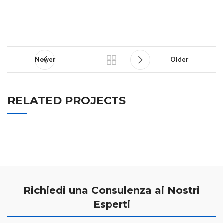
Newer
Older
RELATED PROJECTS
RHONCUS QUISQUE SOLLICITUDIN
DECOR
Richiedi una Consulenza ai Nostri
Esperti