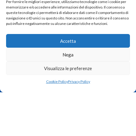
Strada del Tormeno, 103 – 36100 Vicenza
Per fornire le migliori esperienze, utilizziamo tecnologie come i cookie per
memorizzare e/o accedere alle informazioni del dispositivo. Il consenso a
Tel: 330 967206
queste tecnologie ci permetterà di elaborare dati come il comportamento di
Email: info@zamunaro.com
navigazione o ID unici su questo sito. Non acconsentire o ritirare il consenso
può influire negativamente su alcune caratteristiche e funzioni.
Accetta
La nostra azienda da oltre 30 anni opera nel campo della “sicurezza
attiva” installando impianti d’allarme in qualsiasi ambiente,
Nega
dall’abitazione, alla fabbrica.
Visualizza le preferenze
I NOSTRI ORARI
Cookie Policy
Privacy Policy
Dal Lunedì al Venerdì
9:00 – 12:00 | 14:00 – 18:00
Sabato e Domenica
CHIUSO
I NOSTRI SERVIZI
TVCC