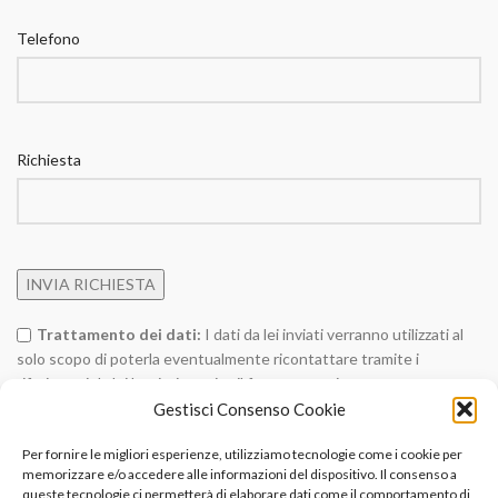
Telefono
Richiesta
Trattamento dei dati:
I dati da lei inviati verranno utilizzati al
solo scopo di poterla eventualmente ricontattare tramite i
riferimenti da lei lasciati tramite il form contatti messo a
disposizione sul sito, e per evadere eventuali sue richieste
Gestisci Consenso Cookie
contenute nel messaggio.
(Privacy Policy)
Per fornire le migliori esperienze, utilizziamo tecnologie come i cookie per
memorizzare e/o accedere alle informazioni del dispositivo. Il consenso a
Alternative:
queste tecnologie ci permetterà di elaborare dati come il comportamento di