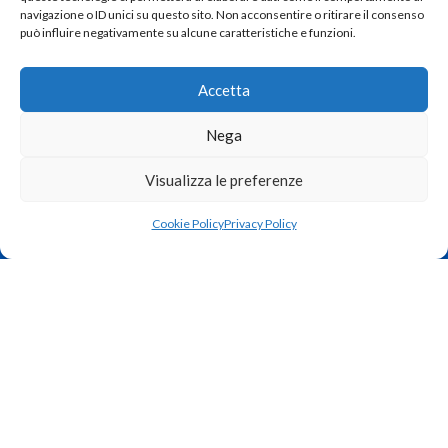
navigazione o ID unici su questo sito. Non acconsentire o ritirare il consenso
può influire negativamente su alcune caratteristiche e funzioni.
Accetta
Nega
Strada del Tormeno, 103 – 36100 Vicenza
Visualizza le preferenze
Tel: 330 967206
Cookie Policy
Privacy Policy
Email: info@zamunaro.com
La nostra azienda da oltre 30 anni opera nel campo della “sicurezza
attiva” installando impianti d’allarme in qualsiasi ambiente,
dall’abitazione, alla fabbrica.
I NOSTRI ORARI